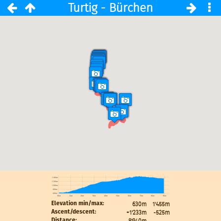
Turtig - Bürchen
1'400m
1'200m
1'000m
800m
600m
0km
1km
2km
3km
4km
5km
6km
7km
8km
9km
630m
1'455m
Elevation min/max:
+1'233m
-525m
Ascent/descent:
8'940m
Distance: