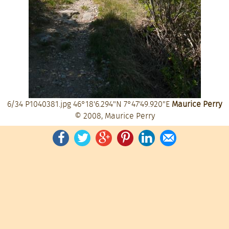
6/34
P1040381.jpg
46°18'6.294"N 7°47'49.920"E
Maurice Perry
© 2008, Maurice Perry