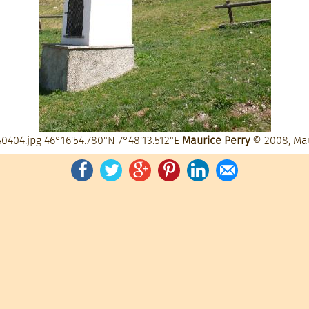
0404.jpg
46°16'54.780"N 7°48'13.512"E
Maurice Perry
© 2008, Ma