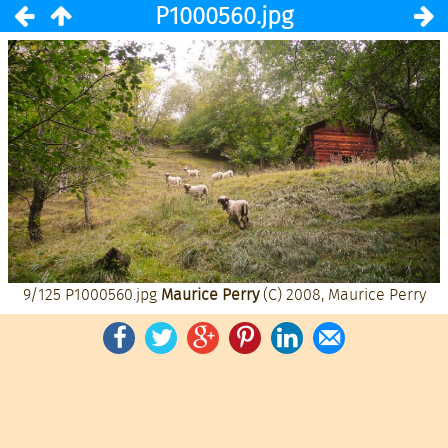
P1000560.jpg
9/125
P1000560.jpg
Maurice Perry
(C) 2008, Maurice Perry