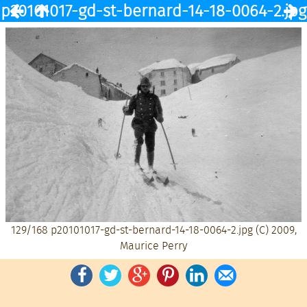
p20101017-gd-st-bernard-14-18-0064-2.jpg
129/168
p20101017-gd-st-bernard-14-18-0064-2.jpg
(C) 2009,
Maurice Perry