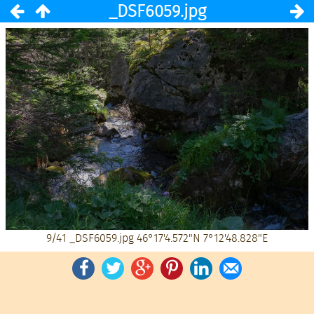
_DSF6059.jpg
9/41
_DSF6059.jpg
46°17'4.572"N 7°12'48.828"E