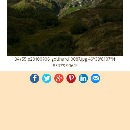
34/55
p20100906-gotthard-0087.jpg
46°38'6.107"N
8°37'9.906"E