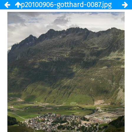
p20100906-gotthard-0087.jpg