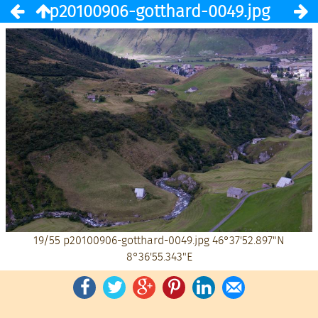
p20100906-gotthard-0049.jpg
19/55
p20100906-gotthard-0049.jpg
46°37'52.897"N
8°36'55.343"E