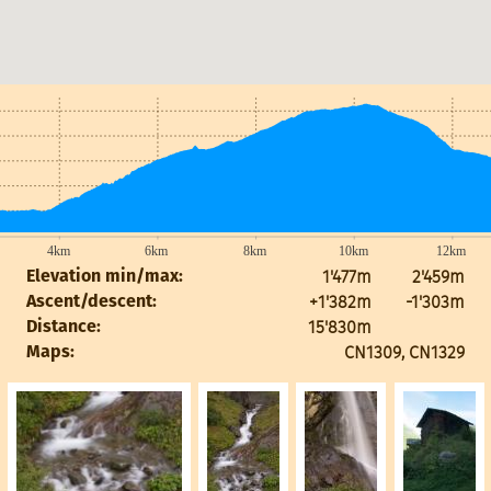
4km
6km
8km
10km
12km
1'477m
2'459m
Elevation min/max:
+1'382m
-1'303m
Ascent/descent:
15'830m
Distance:
CN1309, CN1329
Maps: