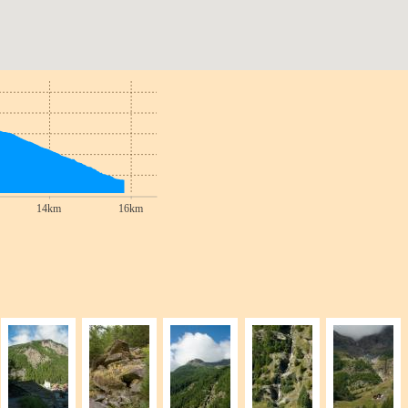
14km
16km