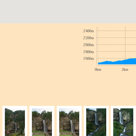
2'400m
2'200m
2'000m
1'800m
1'600m
0km
2km