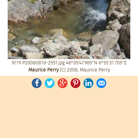
9/19
P20080810-2551.jpg
46°05'47.985"N 6°55'31.705"E
Maurice Perry
(C) 2008, Maurice Perry