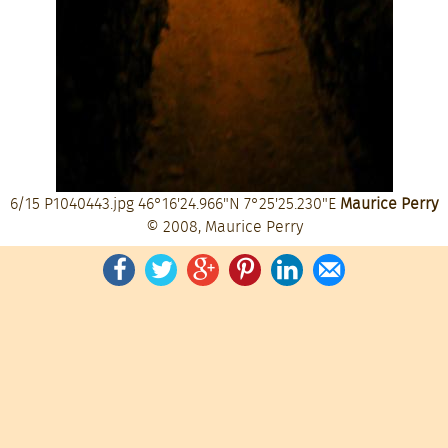
6/15
P1040443.jpg
46°16'24.966"N 7°25'25.230"E
Maurice Perry
© 2008, Maurice Perry