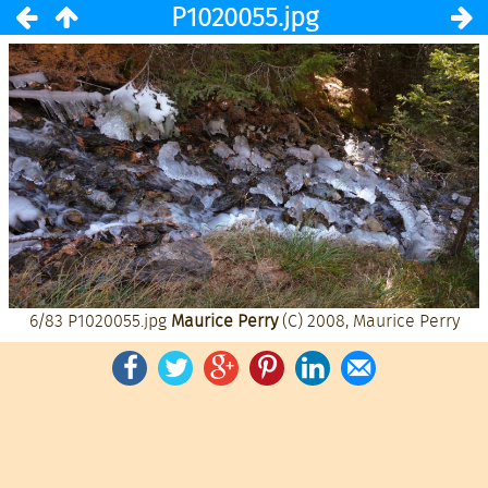
P1020055.jpg
6/83
P1020055.jpg
Maurice Perry
(C) 2008, Maurice Perry