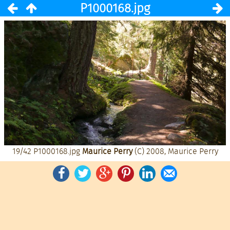
P1000168.jpg
19/42
P1000168.jpg
Maurice Perry
(C) 2008, Maurice Perry